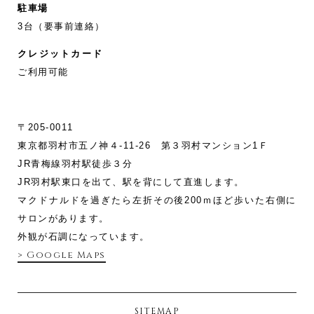
駐車場
3台（要事前連絡）
クレジットカード
ご利用可能
〒205-0011
東京都羽村市五ノ神４-11‐26 第３羽村マンション1Ｆ
JR青梅線羽村駅徒歩３分
JR羽村駅東口を出て、駅を背にして直進します。
マクドナルドを過ぎたら左折その後200ｍほど歩いた右側に
サロンがあります。
外観が石調になっています。
> Google Maps
SITEMAP