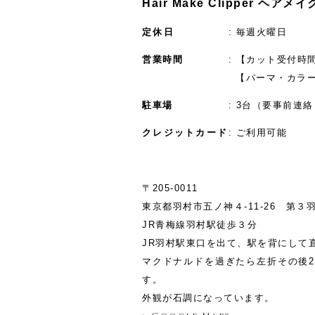
Hair Make Clipper ヘア
定休日
毎週火曜日
営業時間
【カット受付時間】
【パーマ・カラー
駐車場
3台（要事前連絡
クレジットカード
ご利用可能
〒205-0011
東京都羽村市五ノ神４-11‐26 第３
JR青梅線羽村駅徒歩３分
JR羽村駅東口を出て、駅を背にして
マクドナルドを過ぎたら左折その後2
す。
外観が石調になっています。