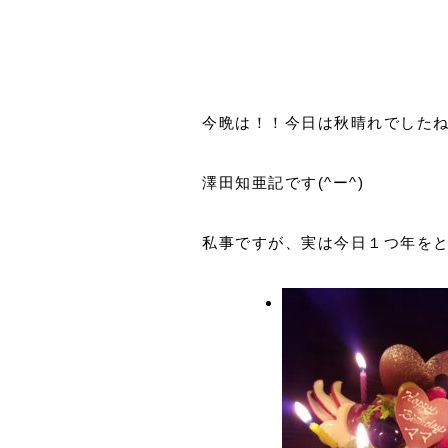
今晩は！！今日は秋晴れでした
澤田知亜記です(^ー^)
私事ですが、実は今日１つ年を