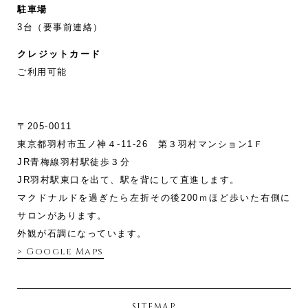
駐車場
3台（要事前連絡）
クレジットカード
ご利用可能
〒205-0011
東京都羽村市五ノ神４-11‐26 第３羽村マンション1Ｆ
JR青梅線羽村駅徒歩３分
JR羽村駅東口を出て、駅を背にして直進します。
マクドナルドを過ぎたら左折その後200ｍほど歩いた右側に
サロンがあります。
外観が石調になっています。
> Google Maps
SITEMAP