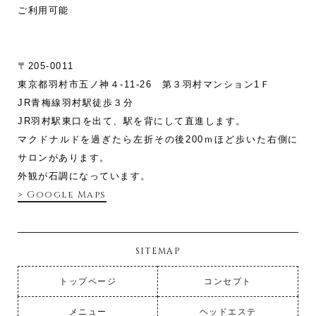
ご利用可能
〒205-0011
東京都羽村市五ノ神４-11‐26 第３羽村マンション1Ｆ
JR青梅線羽村駅徒歩３分
JR羽村駅東口を出て、駅を背にして直進します。
マクドナルドを過ぎたら左折その後200ｍほど歩いた右側に
サロンがあります。
外観が石調になっています。
> Google Maps
SITEMAP
トップページ
コンセプト
メニュー
ヘッドエステ