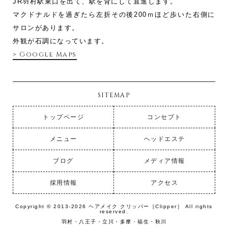
JR羽村駅東口を出て、駅を背にして直進します。
マクドナルドを過ぎたら左折その後200ｍほど歩いた右側に
サロンがあります。
外観が石調になっています。
> Google Maps
SITEMAP
トップページ
コンセプト
メニュー
ヘッドエステ
ブログ
メディア情報
採用情報
アクセス
Copyright © 2013-2026 ヘアメイク クリッパー［Clipper］ All rights
reserved.
羽村・八王子・立川・多摩・福生・秋川