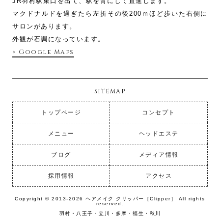
JR羽村駅東口を出て、駅を背にして直進します。
マクドナルドを過ぎたら左折その後200ｍほど歩いた右側に
サロンがあります。
外観が石調になっています。
> Google Maps
SITEMAP
トップページ
コンセプト
メニュー
ヘッドエステ
ブログ
メディア情報
採用情報
アクセス
Copyright © 2013-2026 ヘアメイク クリッパー［Clipper］ All rights
reserved.
羽村・八王子・立川・多摩・福生・秋川