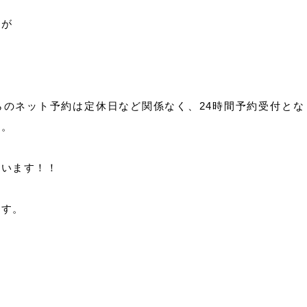
すが
らのネット予約は定休日など関係なく、24時間予約受付とな
せ。
ざいます！！
ます。