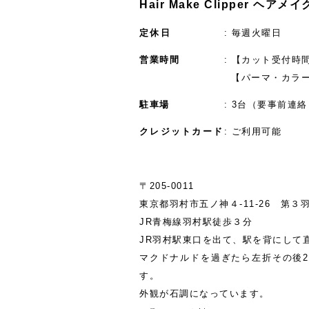
Hair Make Clipper ヘア
定休日
毎週火曜日
営業時間
【カット受付時間】
【パーマ・カラー
駐車場
3台（要事前連絡
クレジットカード
ご利用可能
〒205-0011
東京都羽村市五ノ神４-11‐26 第３
JR青梅線羽村駅徒歩３分
JR羽村駅東口を出て、駅を背にして
マクドナルドを過ぎたら左折その後2
す。
外観が石調になっています。