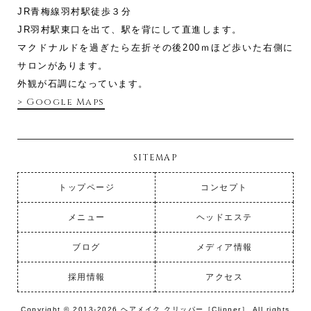
JR青梅線羽村駅徒歩３分
JR羽村駅東口を出て、駅を背にして直進します。
マクドナルドを過ぎたら左折その後200ｍほど歩いた右側に
サロンがあります。
外観が石調になっています。
> Google Maps
SITEMAP
トップページ
コンセプト
メニュー
ヘッドエステ
ブログ
メディア情報
採用情報
アクセス
Copyright © 2013-2026 ヘアメイク クリッパー［Clipper］ All rights