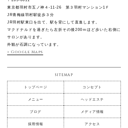
東京都羽村市五ノ神４-11‐26 第３羽村マンション1Ｆ
JR青梅線羽村駅徒歩３分
JR羽村駅東口を出て、駅を背にして直進します。
マクドナルドを過ぎたら左折その後200ｍほど歩いた右側に
サロンがあります。
外観が石調になっています。
> Google Maps
SITEMAP
トップページ
コンセプト
メニュー
ヘッドエステ
ブログ
メディア情報
採用情報
アクセス