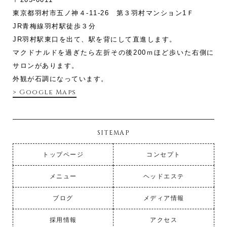
東京都羽村市五ノ神４-11‐26 第３羽村マンション1Ｆ
JR青梅線羽村駅徒歩３分
JR羽村駅東口を出て、駅を背にして直進します。
マクドナルドを過ぎたら左折その後200ｍほど歩いた右側に
サロンがあります。
外観が石調になっています。
> Google Maps
SITEMAP
トップページ
コンセプト
メニュー
ヘッドエステ
ブログ
メディア情報
採用情報
アクセス